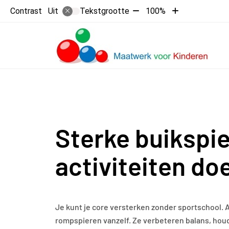
Tekst
Tekst
Contrast
Tekstgrootte
100%
Uit
verkleinen
vergroten
met
met
H
10%
10%
Sterke buikspi
activiteiten do
Je kunt je core versterken zonder sportschool. A
rompspieren vanzelf. Ze verbeteren balans, houdin