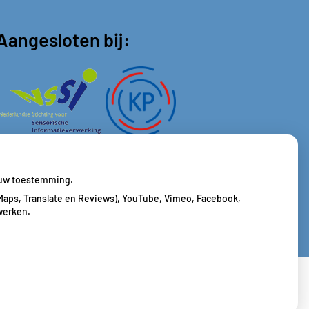
Aangesloten bij:
j uw toestemming.
Maps, Translate en Reviews), YouTube, Vimeo, Facebook,
werken.
cy verklaring
|
Cookie-instellingen
|
Voorwaarden