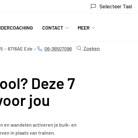
Selecteer Taal
NDERCOACHING
CONTACT
MEER
Contact
Meer
u
submenu
submenu
Zoeken
15
6716AE
Ede
06-36507096
Tel:
ool? Deze 7
voor jou
en en wandelen activeren je buik- en
even in plaats van trainen.