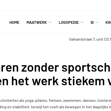
oofdmenu
HOME
MAATWERK
LOGOPEDIE
SI
KI
Maatwerk
Logopedie
SI
submenu
submenu
submen
Galvanistraat
7, unit C0.
eren zonder sportsch
en het werk stiekem 
ctiviteiten als yoga, pilates, fietsen, zwemmen, dansen, tuinier
g en stabiliteit, terwijl het voelt als bewegen in het dagelijks l