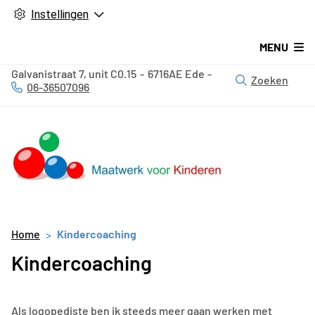
Instellingen
MENU
Galvanistraat
7, unit C0.15
6716AE
Ede
Zoeken
06-36507096
Tel:
Home
Kindercoaching
Kindercoaching
Als logopediste ben ik steeds meer gaan werken met