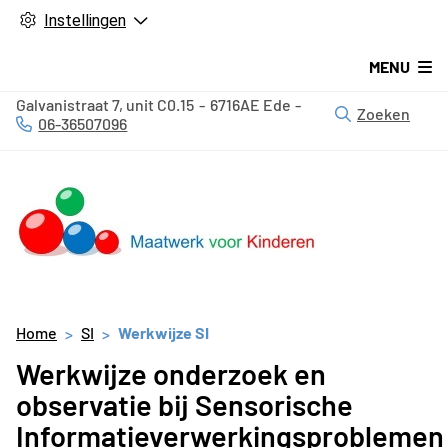
Instellingen
MENU
Galvanistraat
7, unit C0.15
6716AE
Ede
Zoeken
06-36507096
Tel:
Home
SI
Werkwijze SI
Werkwijze onderzoek en
observatie bij Sensorische
Informatieverwerkingsproblemen