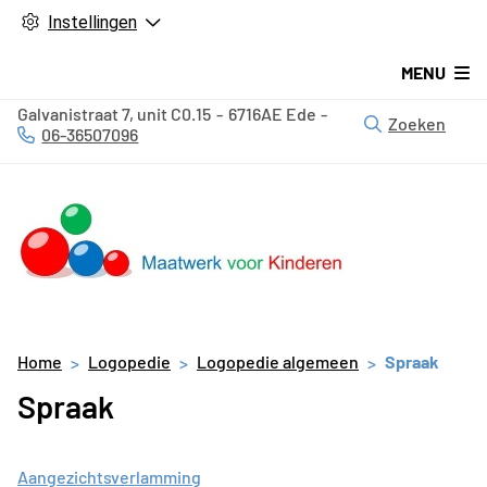
Instellingen
MENU
Galvanistraat
7, unit C0.15
6716AE
Ede
Zoeken
06-36507096
Tel:
Home
Logopedie
Logopedie algemeen
Spraak
Spraak
Aangezichtsverlamming