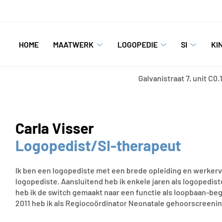
oofdmenu
HOME
MAATWERK
LOGOPEDIE
SI
KI
Maatwerk
Logopedie
SI
submenu
submenu
submen
Galvanistraat
7, unit C0.
Carla Visser
Logopedist/SI-therapeut
Ik ben een logopediste met een brede opleiding en werkerva
logopediste. Aansluitend heb ik enkele jaren als logopedist
heb ik de switch gemaakt naar een functie als loopbaan-bege
2011 heb ik als Regiocoördinator Neonatale gehoorscreenin