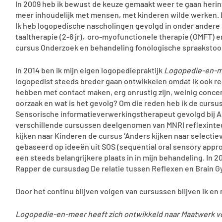
In 2009 heb ik bewust de keuze gemaakt weer te gaan herin
meer inhoudelijk met mensen, met kinderen wilde werken. D
Ik heb logopedische nascholingen gevolgd in onder andere
taaltherapie (2-6 jr), oro-myofunctionele therapie (OMFT) 
cursus Onderzoek en behandeling fonologische spraakstoo
In 2014 ben ik mijn eigen logopediepraktijk
Logopedie-en-
logopedist steeds breder gaan ontwikkelen omdat ik ook re
hebben met contact maken, erg onrustig zijn, weinig conce
oorzaak en wat is het gevolg? Om die reden heb ik de cursus
Sensorische informatieverwerkingstherapeut gevolgd bij An
verschillende cursussen deelgenomen van MNRI reflexintegr
kijken naar Kinderen de cursus ‘Anders kijken naar selectie
gebaseerd op ideeën uit SOS (sequential oral sensory appr
een steeds belangrijkere plaats in in mijn behandeling. In 
Rapper de cursusdag De relatie tussen Reflexen en Brain 
Door het continu blijven volgen van cursussen blijven ik en 
Logopedie-en-meer heeft zich ontwikkeld naar Maatwerk voo