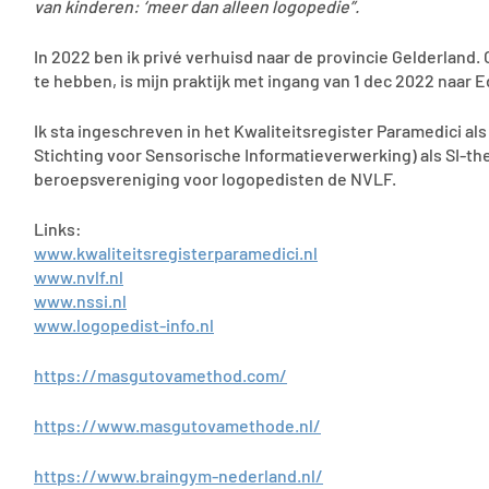
van kinderen: ‘meer dan alleen logopedie”.
In 2022 ben ik privé verhuisd naar de provincie Gelderland. Om
te hebben, is mijn praktijk met ingang van 1 dec 2022 naar 
Ik sta ingeschreven in het Kwaliteitsregister Paramedici al
Stichting voor Sensorische Informatieverwerking) als SI-th
beroepsvereniging voor logopedisten de NVLF.
Links:
www.kwaliteitsregisterparamedici.nl
www.nvlf.nl
www.nssi.nl
www.logopedist-info.nl
https://masgutovamethod.com/
https://www.masgutovamethode.nl/
https://www.braingym-nederland.nl/