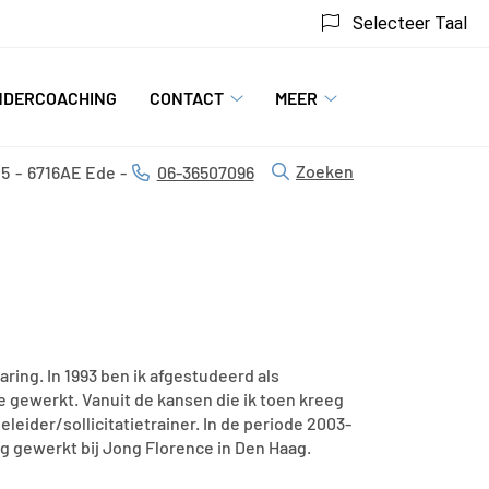
Selecteer Taal
NDERCOACHING
CONTACT
MEER
Contact
Meer
u
submenu
submenu
Zoeken
15
6716AE
Ede
06-36507096
Tel:
ring. In 1993 ben ik afgestudeerd als
e gewerkt. Vanuit de kansen die ik toen kreeg
leider/sollicitatietrainer. In de periode 2003-
g gewerkt bij Jong Florence in Den Haag.