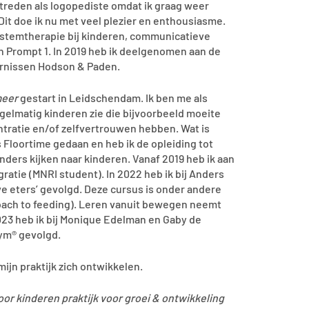
treden als logopediste omdat ik graag weer
it doe ik nu met veel plezier en enthousiasme.
 stemtherapie bij kinderen, communicatieve
en Prompt 1. In 2019 heb ik deelgenomen aan de
rnissen Hodson & Paden.
meer
gestart in Leidschendam. Ik ben me als
gelmatig kinderen zie die bijvoorbeeld moeite
ntratie en/of zelfvertrouwen hebben. Wat is
 Floortime gedaan en heb ik de opleiding tot
ders kijken naar kinderen. Vanaf 2019 heb ik aan
atie (MNRI student). In 2022 heb ik bij Anders
ve eters’ gevolgd. Deze cursus is onder andere
oach to feeding). Leren vanuit bewegen neemt
2023 heb ik bij Monique Edelman en Gaby de
Gym® gevolgd.
mijn praktijk zich ontwikkelen.
r kinderen praktijk voor groei & ontwikkeling