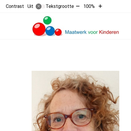
Tekst
Tekst
Contrast
Tekstgrootte
100%
Uit
verkleinen
vergroten
met
met
H
10%
10%